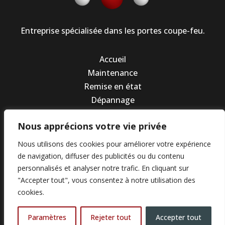
Entreprise spécialisée dans les portes coupe-feu.
Accueil
Maintenance
Remise en état
Dépannage
Devis maintenance
Nous apprécions votre vie privée
Contact
Nous utilisons des cookies pour améliorer votre expérience
de navigation, diffuser des publicités ou du contenu
Nous Appeler
personnalisés et analyser notre trafic. En cliquant sur
01 30 99 70 99
"Accepter tout", vous consentez à notre utilisation des
©Tous droits réservés Antignis 2022 –
cookies.
Mentions légales
Paramètres
Rejeter tout
Accepter tout